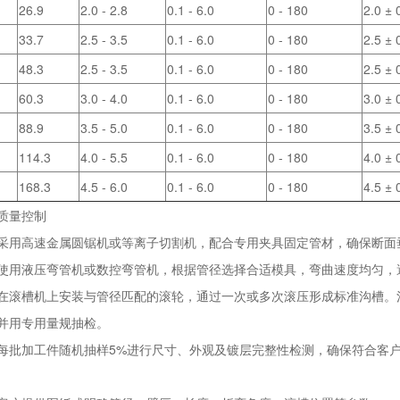
26.9
2.0 - 2.8
0.1 - 6.0
0 - 180
2.0 ± 
33.7
2.5 - 3.5
0.1 - 6.0
0 - 180
2.5 ± 
48.3
2.5 - 3.5
0.1 - 6.0
0 - 180
2.5 ± 
60.3
3.0 - 4.0
0.1 - 6.0
0 - 180
3.0 ± 
88.9
3.5 - 5.0
0.1 - 6.0
0 - 180
3.5 ± 
114.3
4.0 - 5.5
0.1 - 6.0
0 - 180
4.0 ± 
168.3
4.5 - 6.0
0.1 - 6.0
0 - 180
4.5 ± 
质量控制
采用高速金属圆锯机或等离子切割机，配合专用夹具固定管材，确保断面
使用液压弯管机或数控弯管机，根据管径选择合适模具，弯曲速度均匀，
在滚槽机上安装与管径匹配的滚轮，通过一次或多次滚压形成标准沟槽。沟槽深度
并用专用量规抽检。
每批加工件随机抽样5%进行尺寸、外观及镀层完整性检测，确保符合客