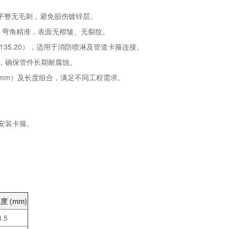
平整无毛刺，避免损伤镀锌层。
，弯角精准，表面无褶皱、无裂纹。
135.20），适用于消防喷淋及管道卡箍连接。
，确保管件长期耐腐蚀。
6.0mm）及长度组合，满足不同工程需求。
安装卡箍。
度 (mm)
0.5