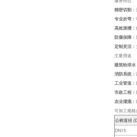
服务特点
精密切割：
专业折弯：
高效滚槽：
防腐保障：
定制灵活：
主要用途
建筑给排水
消防系统：
工业管道：
市政工程：
农业灌溉：
可加工规格
公称直径 (D
DN15