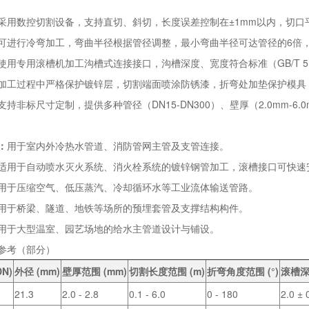
采用数控切割设备，支持直切、斜切，长度误差控制在±1mm以内，切口
可进行冷弯加工，弯曲半径根据管径调整，最小弯曲半径可达管径的6倍
使用专用滚槽机加工沟槽式连接接口，沟槽深度、宽度符合标准（GB/T 5
加工过程中严格保护镀锌层，切割端面喷涂防锈漆，折弯处加垫保护模具
支持非标尺寸定制，提供多种管径（DN15-DN300）、壁厚（2.0mm-
：
用于室内外冷热水管道、消防管网主管及支管连接。
适用于自动喷水灭火系统、消火栓系统的镀锌钢管加工，滚槽接口可快速
用于压缩空气、低压蒸汽、冷却循环水等工业流体输送管路。
用于桥梁、隧道、地铁等场所的预埋套管及支撑结构构件。
用于大型温室、园艺场地的给水主管道设计与铺设。
参考（部分）
N)
外径 (mm)
壁厚范围 (mm)
切割长度范围 (m)
折弯角度范围 (°)
滚槽深
21.3
2.0 - 2.8
0.1 - 6.0
0 - 180
2.0 ± 