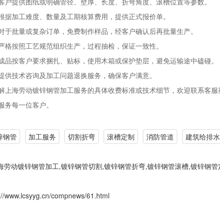
客户提供图纸或明确管径、壁厚、长度、折弯角度、滚槽位置等参数。
根据加工难度、数量及工期核算费用，提供正式报价单。
对于批量或复杂订单，免费制作样品，经客户确认后再批量生产。
严格按照工艺规范组织生产，过程抽检，保证一致性。
成品按客户要求捆扎、贴标，使用木箱或保护垫层，避免运输途中磕碰。
提供技术咨询及加工问题退换服务，确保客户满意。
解上海劳动镀锌钢管加工服务的具体收费标准或技术细节，欢迎联系客服
服务每一位客户。
锌钢管
加工服务
切割折弯
滚槽定制
消防管道
建筑给排水
海劳动镀锌钢管加工,镀锌钢管切割,镀锌钢管折弯,镀锌钢管滚槽,镀锌钢管
://www.lcsyyg.cn/compnews/61.html