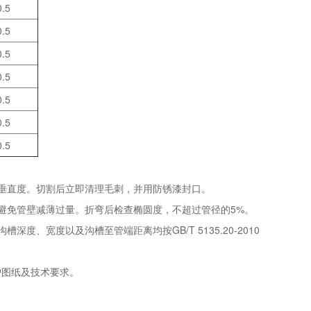
0.5
0.5
0.5
0.5
0.5
0.5
0.5
垂直度。切割后立即清理毛刺，并用防锈漆封口。
避免管壁减薄过量。折弯后检查椭圆度，不超过管径的5%。
、宽度以及沟槽至管端距离均按GB/T 5135.20-2010
户图纸及技术要求。